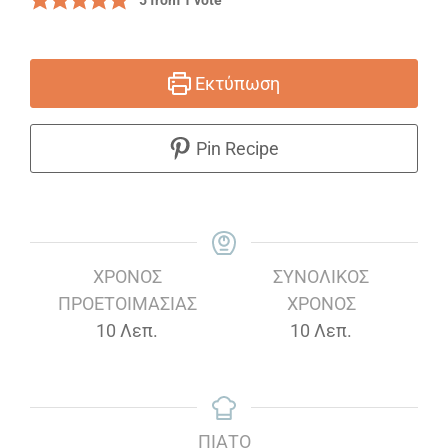
5
from 1 vote
Εκτύπωση
Pin Recipe
ΧΡΌΝΟΣ
ΣΥΝΟΛΙΚΌΣ
ΠΡΟΕΤΟΙΜΑΣΊΑΣ
ΧΡΌΝΟΣ
Λεπτά
Λεπτά
10
Λεπ.
10
Λεπ.
ΠΙΆΤΟ