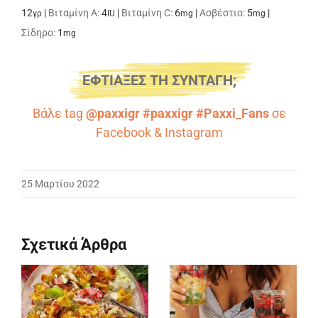
12
|
Βιταμίνη A:
4
|
Βιταμίνη C:
6
|
Ασβέστιο:
5
|
γρ
IU
mg
mg
Σίδηρο:
1
mg
ΕΦΤΙΑΞΕΣ ΤΗ ΣΥΝΤΑΓΗ;
Βάλε tag
@paxxigr #paxxigr #Paxxi_Fans
σε
Facebook
&
Instagram
25 Μαρτίου 2022
Σχετικά Άρθρα