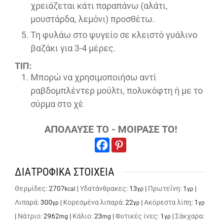
χρειάζεται κάτι παραπάνω (αλάτι,
μουστάρδα, λεμόνι) προσθέτω.
Τη φυλάω στο ψυγείο σε κλειστό γυάλινο
βαζάκι για 3-4 μέρες.
ΤΙΠ:
Μπορώ να χρησιμοποιήσω αντί
ραβδομπλέντερ μούλτι, πολυκόφτη ή με το
σύρμα στο χέ
ΑΠΟΛΑΥΣΕ ΤΟ - ΜΟΙΡΑΣΕ ΤΟ!
ΔΙΑΤΡΟΦΙΚΑ ΣΤΟΙΧΕΙΑ
Θερμίδες:
2707
|
Υδατάνθρακες:
13
|
Πρωτεΐνη:
1
|
kcal
γρ
γρ
Λιπαρά:
300
|
Κορεσμένα λιπαρά:
22
|
Ακόρεστα λίπη:
1
γρ
γρ
γρ
|
Νάτριο:
2962
|
Κάλιο:
23
|
Φυτικές ίνες:
1
|
Σάκχαρα:
mg
mg
γρ