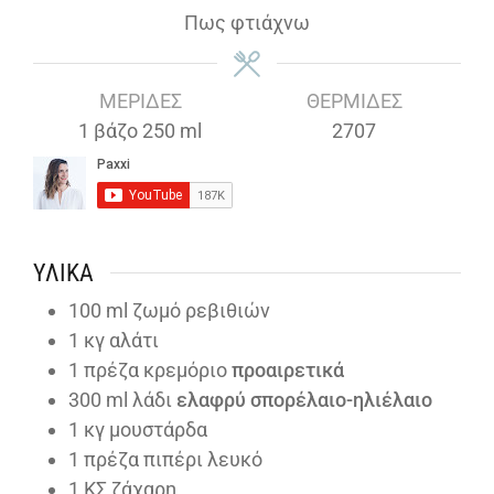
Πως φτιάχνω
ΜΕΡΊΔΕΣ
ΘΕΡΜΊΔΕΣ
1
βάζο 250 ml
2707
ΥΛΙΚΆ
100
ml
ζωμό ρεβιθιών
1
κγ αλάτι
1
πρέζα κρεμόριο
προαιρετικά
300
ml λάδι
ελαφρύ σπορέλαιο-ηλιέλαιο
1
κγ μουστάρδα
1
πρέζα πιπέρι λευκό
1
ΚΣ ζάχαρη