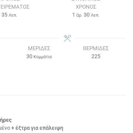
ΕΙΡΈΜΑΤΟΣ
ΧΡΌΝΟΣ
Λεπτά
Ώρα
Λεπτά
35
1
30
Λεπ.
Ωρ.
Λεπ.
ΜΕΡΊΔΕΣ
ΘΕΡΜΊΔΕΣ
30
225
Κομμάτια
λήρες
μένο
+ έξτρα για επάλειψη