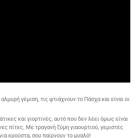
ε αλμυρή γέμιση, τις φτιάχνουν το Πάσχα και είναι οι
ιάτικες και γιορτινές, αυτό που δεν λέει όμως είναι
νες πίτες. Με τραγανή ζύμη γιαουρτιού, γεμιστές
ια κρούστα, σου παίρνουν το μυαλό!