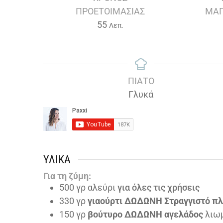
ΠΡΟΕΤΟΙΜΑΣΊΑΣ
ΜΑΓ
Λεπτά
55
Λεπ.
ΠΙΆΤΟ
Γλυκά
ΥΛΙΚΆ
Για τη ζύμη:
500
γρ αλεύρι
για όλες τις χρήσεις
330
γρ
γιαούρτι ΔΩΔΩΝΗ Στραγγιστό π
150
γρ
βούτυρο ΔΩΔΩΝΗ αγελάδος
λιω