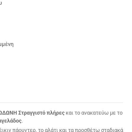
υ
μμένη
ΔΩΔΩΝΗ Στραγγιστό πλήρες
και το ανακατεύω με το
αγελάδος
.
έικιν πάουντερ, το αλάτι και τα προσθέτω σταδιακά