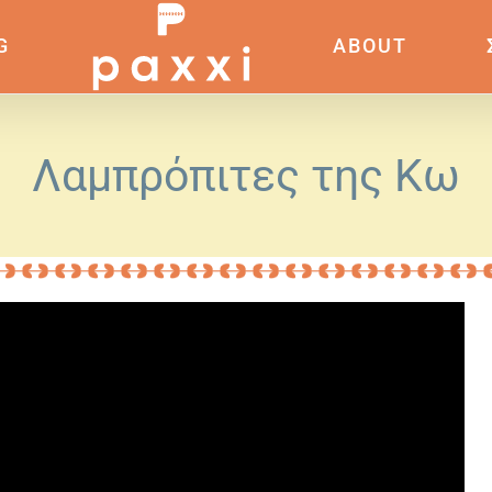
G
ABOUT
Λαμπρόπιτες της Κω