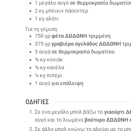
1
μεγάλο αυγό
σε θερμοκρασία δωματίο
2
κγ μπέικιν πάουντερ
1
κγ αλάτι
Για τη γέμιση:
750
γρ
φέτα ΔΩΔΩΝΗ
τριμμένη
375
γρ
γραβιέρα αγελάδος ΔΩΔΩΝΗ
τρι
3
αυγά
σε θερμοκρασία δωματίου
¾
κγ κονιάκ
¾
κγ κανέλα
¼
κγ πιπέρι
1
αυγό
για επάλειψη
ΟΔΗΓΊΕΣ
Σε ένα μεγάλο μπολ βάζω το
γιαούρτι 
αυγό και το λιωμένο
βούτυρο ΔΩΔΩΝΗ 
Σε άλλο μπολ ενώνω το αλεύρι με το μπ